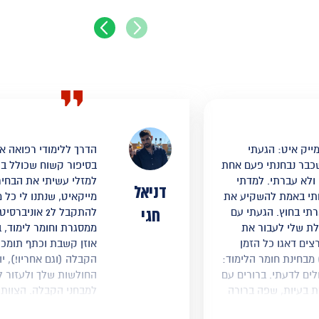
ייק איט: הגעתי
הדרך ללימודי רפואה א
שכבר נבחנתי פעם אחת
בסיפור קשוח שכולל בת
ולא עברתי. למדתי
למזלי עשיתי את הבחיר
דניאל
חתי באמת להשקיע את
מייקאיט, שנתנו לי כל 
חגי
תי בחוץ. הגעתי עם
להתקבל ל2 אונ
לת שלי לעבור את
ממסגרת וחומר לימוד, 
צים דאגו כל הזמן
אוזן קשבת וכתף תומכ
 מבחינת חומר הלימוד:
הקבלה (וגם אחריו!), י
לים לדעתי. ברורים עם
החולשות שלך ולעזור ל
ת בעיות, שפה ברורה
למבחני הקבלה. הצוות 
יה כיף לסכם מהם.
ספציפית) הם אנשי מקצ