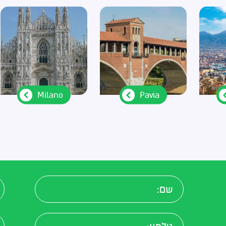
אותי סמסטר הראשון ברו
השני, ככה שמגיעים מוכנ
לבחינת הקבלה. אני ממלי
מכירה עליהם כי גם היחס 
הלימודים הם מעולים! שי
תותחים, והמיזם הזה בא
לכל הנרשמים והניגשים ל
חלומות!
Milano
Pavia