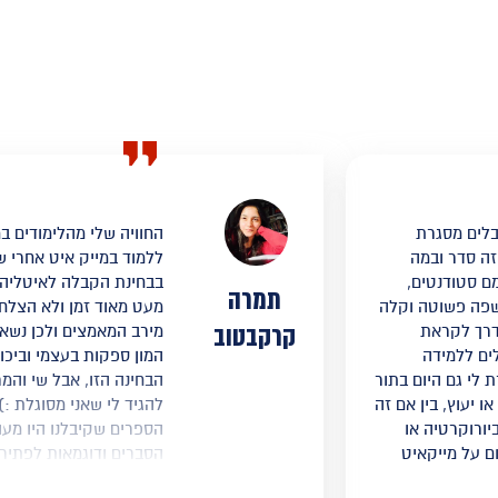
בלים מסגרת
החוויה שלי מהלימודים במ
זה סדר ובמה
ללמוד במייק איט אחרי 
ם סטודנטים,
בבחינת הקבלה לאיטליה 
תמרה
בשפה פשוטה וקלה
מעט מאוד זמן ולא הצל
קרקבטוב
הדרך לקראת
מירב המאמצים ולכן נשאר
לים ללמידה
המון ספקות בעצמי וביכו
 לי גם היום בתור
הבחינה הזו, אבל שי והמר
ו יעוץ, בין אם זה
להגיד לי שאני מסוגלת :)
יורוקרטיה או
הספרים שקיבלנו היו מעו
ום על מייקאיט
הסברים ודוגמאות לפתיר
 גדול!
וקלילה והכי חשוב ממש ה