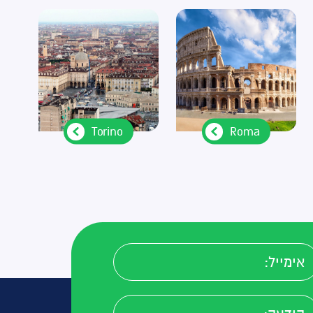
בו ובחלק מהסמסטר
ים להרבה יותר מרק
צה לכל מי שאני
הוא אנושי ותומך וגם
 וצוות המרצים
מת מדהים! בהצלחה
בחינה! תגשימו
Torino
Roma