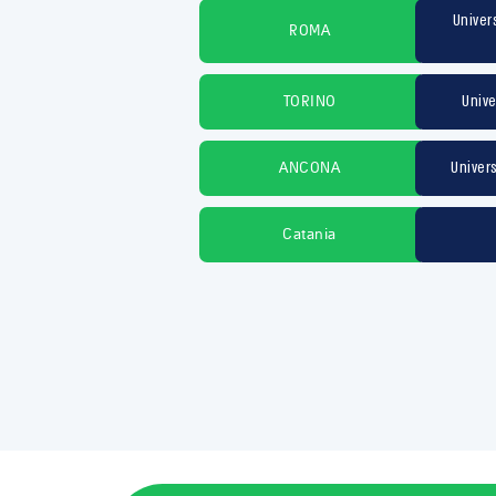
Univer
ROMA
Unive
TORINO
Univers
ANCONA
Catania