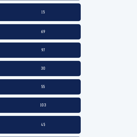
15
69
97
30
55
103
45