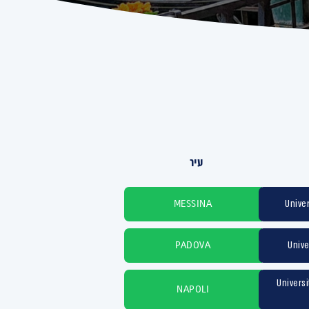
עיר
Univer
MESSINA
Unive
PADOVA
Universi
NAPOLI