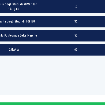
sita degli Studi di ROMA "Tor
15
Vergata"
rsita degli Studi di TORINO
32
ita Politecnica Delle Marche
55
CATANIA
60