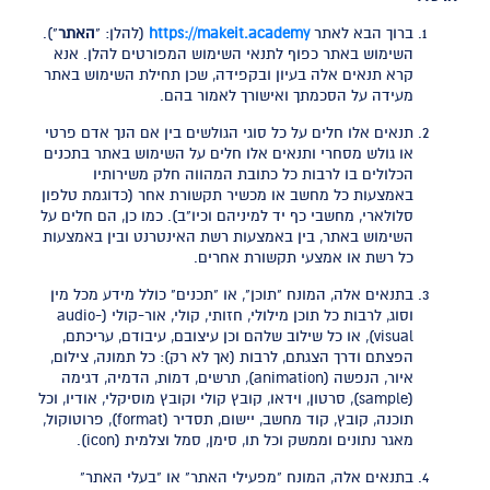
ברוך הבא לאתר
https://makeit.academy
(להלן: "
האתר
").
השימוש באתר כפוף לתנאי השימוש המפורטים להלן. אנא
קרא תנאים אלה בעיון ובקפידה, שכן תחילת השימוש באתר
מעידה על הסכמתך ואישורך לאמור בהם.
תנאים אלו חלים על כל סוגי הגולשים בין אם הנך אדם פרטי
או גולש מסחרי ותנאים אלו חלים על השימוש באתר בתכנים
הכלולים בו לרבות כל כתובת המהווה חלק משירותיו
באמצעות כל מחשב או מכשיר תקשורת אחר (כדוגמת טלפון
סלולארי, מחשבי כף יד למיניהם וכיו"ב). כמו כן, הם חלים על
השימוש באתר, בין באמצעות רשת האינטרנט ובין באמצעות
כל רשת או אמצעי תקשורת אחרים.
בתנאים אלה, המונח "תוכן", או "תכנים" כולל מידע מכל מין
וסוג, לרבות כל תוכן מילולי, חזותי, קולי, אור-קולי (audio-
visual), או כל שילוב שלהם וכן עיצובם, עיבודם, עריכתם,
הפצתם ודרך הצגתם, לרבות (אך לא רק): כל תמונה, צילום,
איור, הנפשה (animation), תרשים, דמות, הדמיה, דגימה
(sample), סרטון, וידאו, קובץ קולי וקובץ מוסיקלי, אודיו, וכל
תוכנה, קובץ, קוד מחשב, יישום, תסדיר (format), פרוטוקול,
מאגר נתונים וממשק וכל תו, סימן, סמל וצלמית (icon).
בתנאים אלה, המונח "מפעילי האתר" או "בעלי האתר"