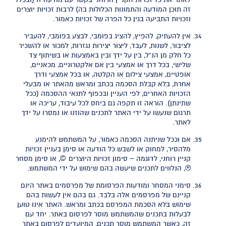
זה תוכן המודעה והתמונות הכלולות בה) לרבות זכויות יוצרים
וזכויות התביעה בגין כל הפרה של זכויות כאמור.
אין להעתיק, להפיץ, להציג בפומבי, לבצע בפומבי, להעביר
לציבור, לשנות, לעבד, ליצור יצירות נגזרות, למכור או להשכיר
כל חלק מן הנ"ל, בין על ידך ובין באמצעות או בשיתוף צד
שלישי, בכל דרך או אמצעי בין אם אלקטרוניים, מכאניים,
אופטיים, אמצעי צילום או הקלטה, או בכל אמצעי ודרך
אחרת, בלא קבלת הסכמה בכתב ומראש מהאתר או מבעלי
הזכויות האחרים, לפי העניין ובכפוף לתנאי ההסכמה (ככל
שתינתן). הוראה זו תקפה גם ביחס לכל עיבוד, עריכה או
תרגום שנעשו על ידי האתר לתכנים שהוזנו או נמסרו על ידך
לאתר.
אם וככל שניתנה הסכמה כאמור, על המשתמש להימנע
מלהסיר, למחוק או לשבש כל הודעה או סימן בעניין זכויות
קניין רוחני, לדוגמה – סימון זכויות היוצרים ©, או סימן מסחר
®, הנלווים לתכנים שיעשה בהם שימוש על ידי המשתמש.
סימני המסחר ומודעות הפרסומת של מפרסמים באתר הינם
קניינם של מפרסמים אלה בלבד. גם בהם אין לעשות בהם
שימוש בלא הסכמת המפרסם בכתב ומראש. האתר אינו טוען
לבעלות בתכנים שהמשתמש מוסר לפרסום באתר. יחד עם
זה, כאשר המשתמש מוסר תכנים, המיועדים לפרסום באתר