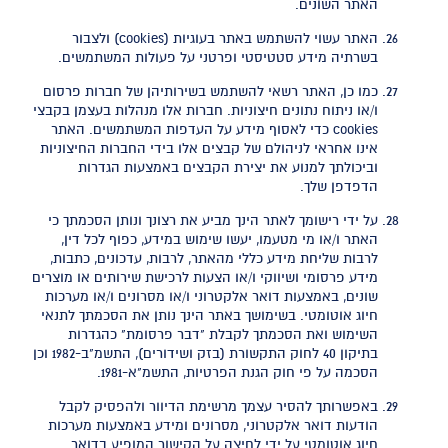
האתר השונים.
האתר עשוי להשתמש באתר בעוגיות (cookies) ולצבור
בשרתיה מידע סטטיסטי ופרטני על פעולות המשתמשים.
כמו כן, האתר רשאי להשתמש בשירותיהן של חברות פרסום
ו/או ניתוח נתונים חיצוניות. חברות אלו מנהלות בעצמן בקבצי
cookies כדי לאסוף מידע על העדפות המשתמשים. האתר
אינו אחראי לניהולם של קבצים אלו בידי החברות החיצוניות
וביכולתך למנוע את יצירת הקבצים באמצעות הגדרות
הדפדפן שלך.
על ידי רישומך לאתר הינך מביע את רצונך ונותן הסכמתך כי
האתר ו/או מי מטעמו, יעשו שימוש במידע, כפוף לכל דין,
לרבות שליחת מידע כללי מהאתר, לרבות, עדכונים, כתבות,
מידע פרסומי ושיווקי ו/או הצעות לרכישת שירותים או מוצרים
שונים, באמצעות דואר אלקטרוני ו/או מסרונים ו/או מערכות
חיוג אוטומטי. בשימושך באתר הינך נותן את הסכמתך לתנאי
השימוש ואת הסכמתך לקבלת "דבר פרסומת" כהגדרות
בתיקון 40 לחוק התקשורת (בזק ושידורים), התשמ"ב-1982 וכן
הסכמה על פי חוק הגנת הפרטיות, התשמ"א-1981.
באפשרותך להסיר עצמך מרשימת הדיוור ולהפסיק לקבל
הודעות דואר אלקטרוני, מסרונים ומידע באמצעות מערכות
חיוג אוטומטי על ידי לחיצה על הקישור המופיע בדואר