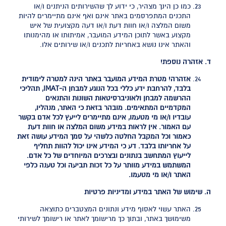
כמו כן הינך מצהיר, כי ידוע לך שהשירותים הניתנים ו/או
התכנים המתפרסמים באתר אינם ואף אינם מתיימרים להיות
משום המלצה ו/או חוות דעת ו/או דעה מקצועית של איש
מקצוע באשר לתוכן המידע המועבר, אמיתותו או מהימנותו
והאתר אינו נושא באחריות לתכנים ו/או שירותים אלו.
ד. אזהרה נוספת!
אזהרה! מטרת המידע המועבר באתר הינה למטרה לימודית
בלבד, להרחבת ידע כללי בכל הנוגע למבחן ה-IMAT, תהליכי
ההרשמה למבחן ולאוניברסיטאות השונות והתנאים
המקדמיים המתאימים. מובהר בזאת כי האתר, מנהליו,
עובדיו ו/או מי מטעמו, אינם מתיימרים לייעץ לכל אדם בקשר
עם האמור. אין לראות במידע משום המלצה או חוות דעת
כאמור וכל המקבל החלטה כלשהי על סמך המידע עושה זאת
על אחריותו בלבד. דע כי המידע אינו יכול להוות תחליף
לייעוץ המתחשב בנתונים ובצרכים המיוחדים של כל אדם.
המשתמש במידע מוותר על כל זכות תביעה וכל טענה כלפי
האתר ו/או מי מטעמו.
ה. שימוש של האתר במידע ומדיניות פרטיות
האתר עשוי לאסוף מידע ונתונים המצטברים כתוצאה
משימושך באתר, ובתוך כך מרישומך לאתר או רישומך לשירותי