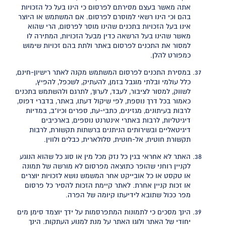
אתה מאשר בעצם מסירתם לפרסום כי הינו בעל כל הזכויות
בהם וכי הינו רשאי למוסרם לפרסום. אם המשתמש או היוצר
אינו בעל הזכויות בתכנים שהינו מוסר לפרסום, הרי שהוא
מאשר שהינו בעל הרשאה כדין מבעל הזכויות, המתירה לו
למסור את התכנים לפרסום באתר ולתת בהם זכויות שימוש
כמפורט להלן.
במסירת התכנים לפרסום המשתמש מקנה לאתר רישיון-חינם,
כלל עולמי ובלתי מוגבל בזמן, להעתיק, לשכפל, להפיץ,
לשווק, למסור לציבור, לעבד, לערוך, לתרגם ולהשתמש בתכנים
כאמור בכל דרך נוספת, לפי שיקול דעתו, באתר, בדברי דפוס,
לרבות בעיתונים, מגזינים, כתבי-עת, ספרים וכיו"ב, במדיות
דיגיטליות, לרבות באתרי אינטרנט נוספים, בארכיבים
דיגיטאליים ובשירותים הניתנים ברשתות תקשורת, לרבות
תקשורת חוטית, אל-חוטית, סלולארית, כבלים ולווין.
האתר לא אחראי בגין כל נזק מכל מין או סוג כל שהוא הנוגע
לקניין רוחני שהופר כתוצאה מפרסום לא מורשה של תמונה
או טקסט או כל אובייקט אחר המשמש נושא לזכויות יוצרים
או זכות קניין אחרת. לאתר קיימת הזכות להסיר כל פרסום
מפר ככול שתובא לידיעתו קיומה של הפרה.
הינך מסכים כי לתמונות המתפרסמות על ידך יוצמד סימן מים
יחודי של האתר ולוגו האתר על מנת למנוע העתקות. הינך