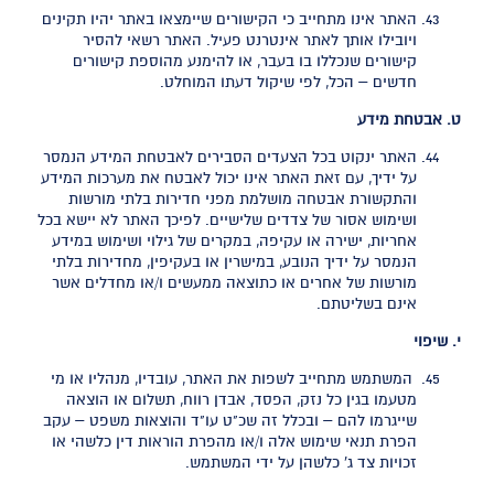
האתר אינו מתחייב כי הקישורים שיימצאו באתר יהיו תקינים
ויובילו אותך לאתר אינטרנט פעיל. האתר רשאי להסיר
קישורים שנכללו בו בעבר, או להימנע מהוספת קישורים
חדשים – הכל, לפי שיקול דעתו המוחלט.
ט. אבטחת מידע
האתר ינקוט בכל הצעדים הסבירים לאבטחת המידע הנמסר
על ידיך, עם זאת האתר אינו יכול לאבטח את מערכות המידע
והתקשורת אבטחה מושלמת מפני חדירות בלתי מורשות
ושימוש אסור של צדדים שלישיים. לפיכך האתר לא יישא בכל
אחריות, ישירה או עקיפה, במקרים של גילוי ושימוש במידע
הנמסר על ידיך הנובע, במישרין או בעקיפין, מחדירות בלתי
מורשות של אחרים או כתוצאה ממעשים ו/או מחדלים אשר
אינם בשליטתם.
י. שיפוי
המשתמש מתחייב לשפות את האתר, עובדיו, מנהליו או מי
מטעמו בגין כל נזק, הפסד, אבדן רווח, תשלום או הוצאה
שייגרמו להם – ובכלל זה שכ"ט עו"ד והוצאות משפט – עקב
הפרת תנאי שימוש אלה ו/או מהפרת הוראות דין כלשהי או
זכויות צד ג' כלשהן על ידי המשתמש.