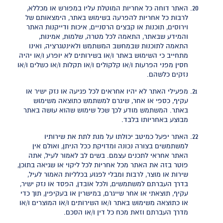
האתר דוחה כל אחריות המוטלת עליו במפורש או מכללא,
לרבות כל אחריות להפרעה בשימוש באתר, הימצאותם של
וירוסים, תוכנות או קבצים הרסניים, איכות ודייקנות האתר
והמידע שבאתר, התאמה לכל מטרה, שלמות, אמינות,
התאמה לתוכנות שבמחשב המשתמש ולאינטגרציה, ואינו
מתחייב כי השימוש באתר ו/או בשירותים לא יופרע ו/או יהיה
חסין מפני הפרעות ו/או קלקולים ו/או תקלות ו/או כשלים ו/או
נזקים כלשהם.
מפעילי האתר לא יהיו אחראים לכל פגיעה או נזק ישיר או
עקיף, כספי או אחר, שיגרם למשתמש כתוצאה משימוש
באתר. המשתמש מודע לכך שכל שימוש שהוא עושה באתר
מבוצע באחריותו בלבד.
האתר יפעל כמיטב יכולתו על מנת לתת את שירותיו
למשתמשים בצורה נכונה ומדויקת ככל הניתן, ואולם אין
האתר אחראי לתכנים עצמם. בשים לב לאמור לעיל, אתה
פוטר בזה את האתר מכל אחריות לכל ליקוי או שגיאה בתוכן,
שירות או מוצר, לרבות ומבלי לפגוע בכלליות האמור לעיל,
בדרך העברתם למשתמשים, ולכל אובדן, הפסד או נזק ישיר,
עקיף, תוצאתי או אחר שייגרם, במישרין או בעקיפין, תוך כדי
או כתוצאה משימוש באתר ו/או השירותים ו/או המוצרים ו/או
מדרך העברתם וזאת מכח כל דין ו/או הסכם.