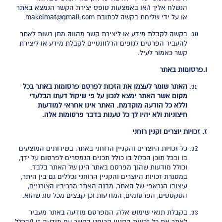
הנשלח אליך ו/או באמצעות טופס יצירת הקשר הנמצא באתר
או על ידי שליחת בקשה לכתובת makeimat@gmail.com.
בקשה לקבלת מידע או ליצירת קשר מהווה מתן רשות לאתר
להעביר הפרטים לגופים הרלוונטיים לקבלת מידע או ליצירת
קשר כאמור לעיל.
ו.פרסומות באתר
האתר שומר לעצמו את הזכות לפרסם פרסומות באתר בכל
מקום אשר האתר ימצא לנכון על פי שיקול דעתו הבלעדי
וללא כל הודעה מוקדמת. האתר אינו אחראי למודעות
חיצוניות ולא יהיו לך כל טענות בדבר פרסומות אלה.
ז. זכויות יוצרים וקנין רוחני
כל זכויות היוצרים והקניין הרוחני באתר, בשירותים המוצעים
בו ובכל תוכן הכלול בו כולל תכנים הנמסרים לפרסום על ידך,
וכולל מודעות שהנך מפרסם באתר הינן של האתר בלבד.
במסגרת זכויות היוצרים והקניין הרוחני נכללים גם בין היתר,
עיצובו הגראפי של האתר, מבנה האתר מרכיביו הצורניים,
הטקסטים, הפרסומים, המודעות וכן קבצים מכל סוג שהוא.
בקבלת תנאי שימוש אלה, המפרסם מודעה באתר מעביר
לאתר את כל זכויות הקניין הרוחני בקשר עם מודעה זו (ובכלל