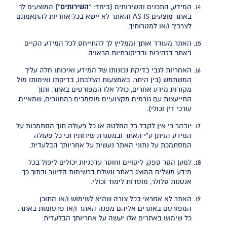
המידע, התכנים והשירותים (ביחד: "
השירותים
") המוצעים לך
באתר מוצעים AS IS והאתר לא יישא בכל אחריות להתאמתם
לצרכיך ו/או למטרותיך.
האתר מעודד אותך וממליץ לך להתייחס לכל המידע הקיים
באתר בזהירות ובביקורתיות הראויה.
האחריות לגבי בדיקת נכונותו של המידע ואיכותו חלה עליך
המשתמש (בין היתר, באמצעות הצלבתו, בדיקתו ואימותו מול
מקורות מידע אחרים, כולל אלו המפורטים באתר, ותוך
התייעצות עם גורמים מקצועיים מוסמכים כמתווכים, שמאיים,
עורכי דין וכולי).
יובהר כי אין לקבל כל החלטה או כל פעולה תוך הסתמכות על
המידע הניתן ע"י האתר ובמסגרת שירותיו וכי כל פעולה
המסתמכת על נתוני האתר נעשית על אחריותך הבלעדית.
למען הסר ספק, ליקויים וחוסר עדכניות יכולים ליפול בכל
מידע משלים המוצג באתר ונשלח ברשימות הדיוור ובתוך כך
אנטנות סלולר, מוסדות לימוד וכולי.
האתר לא אחראי בכל צורה שהיא לשימוש ו/או התוכן
המפורסם באתרים אליהם מפנה האתר ו/או פרסומות באתר.
כל שימוש באתרים אלו יעשה על אחריותך הבלעדית.