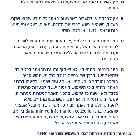
אין לעשות באתר או באמצעותו כל שימוש למטרות בלתי
חוקיות.
אין לפרסם או להעביר באמצעות האתר כל מידע שהוא שקרי,
מעליב, משמיץ, פוגע בפרטיות הזולת, מאיים, בעל אופי מיני,
פורנוגראפי, גזעני, או בלתי חוקי.
המשתמש מסכים כי למפעילי האתר עומדת הזכות לשלוח
לכתובת הדואר האלקטרוני אותה סיפק עם רישומו, הודעות
ועדכונים, לרבות כאלו הכוללים מסרים פרסומיים ו/או
מסחריים.
הינך מצהיר ומתחייב שלא לאסוף נתונים מהאתר בכל צורה
שהיא למעט בדרך של צפייה רגילה ככל משתמש סביר.
מוסכם ומובהר כי משתמש אשר עושה שימוש כלשהו בתכני
האתר, מתחייב כי השימוש האמור יעשה למטרות פרטיות
בלבד ולא יעשה כל שימוש בתכני האתר למטרות מסחריות,
עסקיות, קידומיות או אחרות. המשתמש מתחייב שלא
להעתיק חלקים מהאתר עבור כל מטרה שהיא ובכל אמצעי
שהוא, לרבות data mining information collection בין אם
באופן ממוחשב ידני או באמצעות אמצעים אוטומטיים כאלו
ואחרים, כגון רובוטי איסוף מידע וכו'.
ג. ויתור והגבלת אחריות לגבי השימוש בשירותי האתר