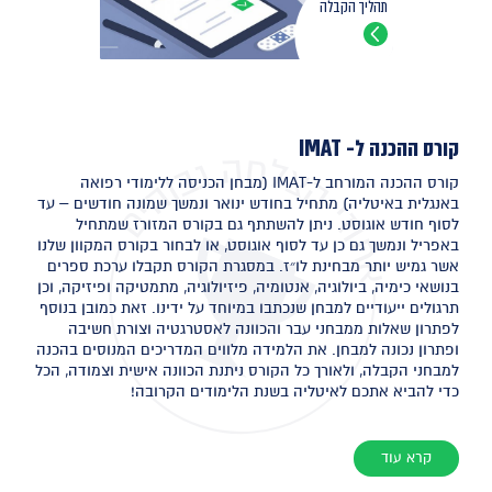
תהליך הקבלה
קורס ההכנה ל- IMAT
קורס ההכנה המורחב ל-IMAT (מבחן הכניסה ללימודי רפואה
באנגלית באיטליה) מתחיל בחודש ינואר ונמשך שמונה חודשים – עד
לסוף חודש אוגוסט. ניתן להשתתף גם בקורס המזורז שמתחיל
באפריל ונמשך גם כן עד לסוף אוגוסט, או לבחור בקורס המקוון שלנו
אשר גמיש יותר מבחינת לו״ז. במסגרת הקורס תקבלו ערכת ספרים
בנושאי כימיה, ביולוגיה, אנטומיה, פיזיולוגיה, מתמטיקה ופיזיקה, וכן
תרגולים ייעודיים למבחן שנכתבו במיוחד על ידינו. זאת כמובן בנוסף
לפתרון שאלות ממבחני עבר והכוונה לאסטרגטיה וצורת חשיבה
ופתרון נכונה למבחן. את הלמידה מלווים המדריכים המנוסים בהכנה
למבחני הקבלה, ולאורך כל הקורס ניתנת הכוונה אישית וצמודה, הכל
כדי להביא אתכם לאיטליה בשנת הלימודים הקרובה!
קרא עוד